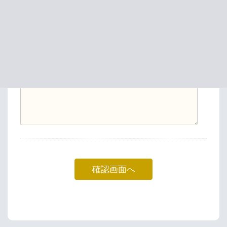
お茶の間教室のことをどちらで知りましたか？
任意
口コミ・紹介
ネットで検索して
近所なので知っていた
その他